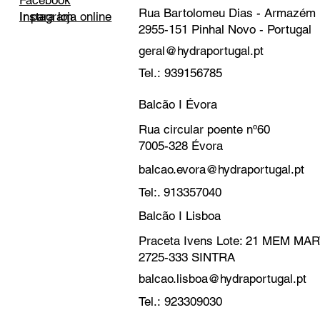
Rua Bartolomeu Dias - Armazém
Instagram
Ir para loja online
2955-151 Pinhal Novo - Portugal
geral@hydraportugal.pt
Tel.: 939156785
Balcão I Évora
Rua circular poente nº60
7005-328 Évora
balcao.evora@hydraportugal.pt
Tel:. 913357040
Balcão I Lisboa
Praceta Ivens Lote: 21 MEM M
2725-333 SINTRA
balcao.lisboa@hydraportugal.pt
Tel.: 923309030