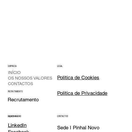
EMPRESA
LEGAL
INÍCIO
Política de Cookies
OS NOSSOS VALORES
CONTACTOS
Política de Privacidade
RECRUTAMENTO
Recrutamento
CONTACTOS
REDES SOCIAIS
Loja Online
LinkedIn
Sede I Pinhal Novo
Facebook