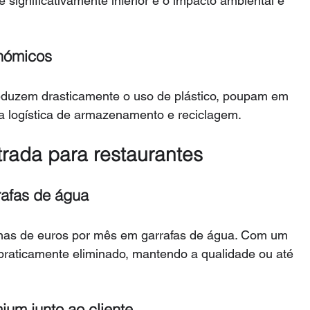
 significativamente inferior e o impacto ambiental é 
onómicos
reduzem drasticamente o uso de plástico, poupam em 
 a logística de armazenamento e reciclagem.
trada para restaurantes
afas de água
nas de euros por mês em garrafas de água. Com um 
 praticamente eliminado, mantendo a qualidade ou até 
um junto ao cliente