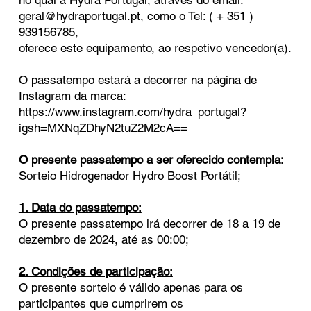
no qual a Hydra Portugal, através do email:
geral@hydraportugal.pt
, como o Tel: ( + 351 )
939156785,
oferece este equipamento, ao respetivo vencedor(a).
O passatempo estará a decorrer na página de
Instagram da marca:
https://www.instagram.com/hydra_portugal?
igsh=MXNqZDhyN2tuZ2M2cA==
O presente passatempo a ser oferecido contempla:
Sorteio Hidrogenador Hydro Boost Portátil;
1. Data do passatempo:
O presente passatempo irá decorrer de 18 a 19 de
dezembro de 2024, até as 00:00;
2. Condições de participação:
O presente sorteio é válido apenas para os
participantes que cumprirem os