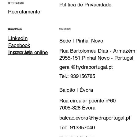
Política de Privacidade
RECRUTAMENTO
Recrutamento
CONTACTOS
REDES SOCIAIS
Loja Online
LinkedIn
Sede I Pinhal Novo
Facebook
Rua Bartolomeu Dias - Armazém
Instagram
Ir para loja online
2955-151 Pinhal Novo - Portugal
geral@hydraportugal.pt
Tel.: 939156785
Balcão I Évora
Rua circular poente nº60
7005-328 Évora
balcao.evora@hydraportugal.pt
Tel:. 913357040