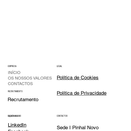
EMPRESA
LEGAL
INÍCIO
Política de Cookies
OS NOSSOS VALORES
CONTACTOS
Política de Privacidade
RECRUTAMENTO
Recrutamento
CONTACTOS
REDES SOCIAIS
Loja Online
LinkedIn
Sede I Pinhal Novo