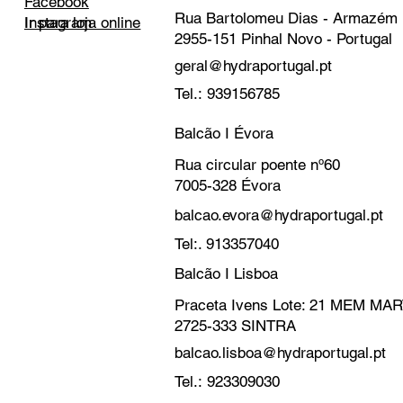
Facebook
Rua Bartolomeu Dias - Armazém
Instagram
Ir para loja online
2955-151 Pinhal Novo - Portugal
geral@hydraportugal.pt
Tel.: 939156785
Balcão I Évora
Rua circular poente nº60
7005-328 Évora
balcao.evora@hydraportugal.pt
Tel:. 913357040
Balcão I Lisboa
Praceta Ivens Lote: 21 MEM M
2725-333 SINTRA
balcao.lisboa@hydraportugal.pt
Tel.: 923309030