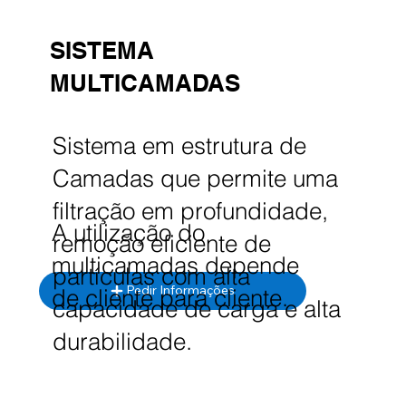
SISTEMA
MULTICAMADAS
Sistema em estrutura de
Camadas que permite uma
filtração em profundidade,
A utilização do
remoção eficiente de
multicamadas depende
partículas com alta
Pedir Informações
de cliente para cliente.
capacidade de carga e alta
durabilidade.