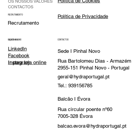
Política de Cookies
OS NOSSOS VALORES
CONTACTOS
Política de Privacidade
RECRUTAMENTO
Recrutamento
CONTACTOS
REDES SOCIAIS
Loja Online
LinkedIn
Sede I Pinhal Novo
Facebook
Rua Bartolomeu Dias - Armazém
Instagram
Ir para loja online
2955-151 Pinhal Novo - Portugal
geral@hydraportugal.pt
Tel.: 939156785
Balcão I Évora
Rua circular poente nº60
7005-328 Évora
balcao.evora@hydraportugal.pt