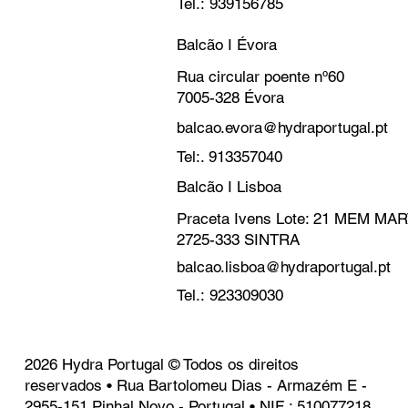
Tel.: 939156785
Balcão I Évora
Rua circular poente nº60
7005-328 Évora
balcao.evora@hydraportugal.pt
Tel:. 913357040
Balcão I Lisboa
Praceta Ivens Lote: 21 MEM M
2725-333 SINTRA
balcao.lisboa@hydraportugal.pt
Tel.: 923309030
2026 Hydra Portugal © Todos os direitos
reservados • Rua Bartolomeu Dias - Armazém E -
2955-151 Pinhal Novo - Portugal • NIF : 510077218