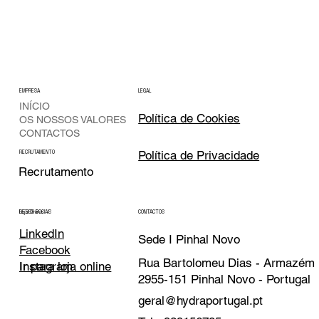
EMPRESA
LEGAL
INÍCIO
Política de Cookies
OS NOSSOS VALORES
CONTACTOS
Política de Privacidade
RECRUTAMENTO
Recrutamento
CONTACTOS
REDES SOCIAIS
Loja Online
LinkedIn
Sede I Pinhal Novo
Facebook
Rua Bartolomeu Dias - Armazém
Instagram
Ir para loja online
2955-151 Pinhal Novo - Portugal
geral@hydraportugal.pt