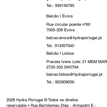
Tel.: 939156785
Balcão I Évora
Rua circular poente nº60
7005-328 Évora
balcao.evora@hydraportugal.pt
Tel:. 913357040
Balcão I Lisboa
Praceta Ivens Lote: 21 MEM M
2725-333 SINTRA
balcao.lisboa@hydraportugal.pt
Tel.: 923309030
2026 Hydra Portugal © Todos os direitos
reservados • Rua Bartolomeu Dias - Armazém E -