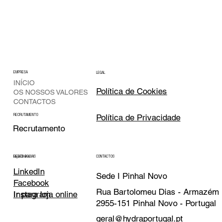
EMPRESA
LEGAL
INÍCIO
Política de Cookies
OS NOSSOS VALORES
CONTACTOS
Política de Privacidade
RECRUTAMENTO
Recrutamento
CONTACTOS
REDES SOCIAIS
Loja Online
LinkedIn
Sede I Pinhal Novo
Facebook
Rua Bartolomeu Dias - Armazém
Instagram
Ir para loja online
2955-151 Pinhal Novo - Portugal
geral@hydraportugal.pt