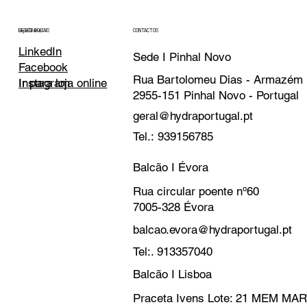
CONTACTOS
REDES SOCIAIS
Loja Online
LinkedIn
Sede I Pinhal Novo
Facebook
Rua Bartolomeu Dias - Armazém
Instagram
Ir para loja online
2955-151 Pinhal Novo - Portugal
geral@hydraportugal.pt
Tel.: 939156785
Balcão I Évora
Rua circular poente nº60
7005-328 Évora
balcao.evora@hydraportugal.pt
Tel:. 913357040
Balcão I Lisboa
Praceta Ivens Lote: 21 MEM M