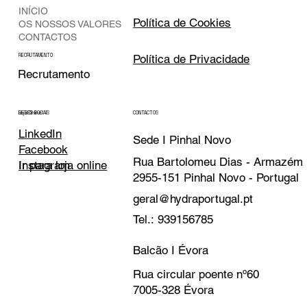
INÍCIO
Política de Cookies
OS NOSSOS VALORES
CONTACTOS
Política de Privacidade
RECRUTAMENTO
Recrutamento
CONTACTOS
REDES SOCIAIS
Loja Online
LinkedIn
Sede I Pinhal Novo
Facebook
Rua Bartolomeu Dias - Armazém
Instagram
Ir para loja online
2955-151 Pinhal Novo - Portugal
geral@hydraportugal.pt
Tel.: 939156785
Balcão I Évora
Rua circular poente nº60
7005-328 Évora