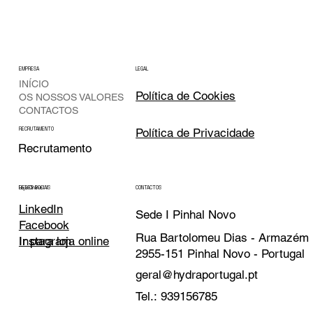
EMPRESA
LEGAL
INÍCIO
Política de Cookies
OS NOSSOS VALORES
CONTACTOS
Política de Privacidade
RECRUTAMENTO
Recrutamento
CONTACTOS
REDES SOCIAIS
Loja Online
LinkedIn
Sede I Pinhal Novo
Facebook
Rua Bartolomeu Dias - Armazém
Instagram
Ir para loja online
2955-151 Pinhal Novo - Portugal
geral@hydraportugal.pt
Tel.: 939156785