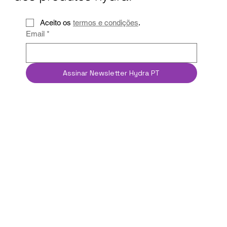
Aceito os 
termos e condições
.
Email
*
Assinar Newsletter Hydra PT