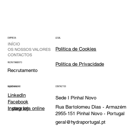
EMPRESA
LEGAL
INÍCIO
Política de Cookies
OS NOSSOS VALORES
CONTACTOS
Política de Privacidade
RECRUTAMENTO
Recrutamento
CONTACTOS
REDES SOCIAIS
Loja Online
LinkedIn
Sede I Pinhal Novo
Facebook
Rua Bartolomeu Dias - Armazém
Instagram
Ir para loja online
2955-151 Pinhal Novo - Portugal
geral@hydraportugal.pt