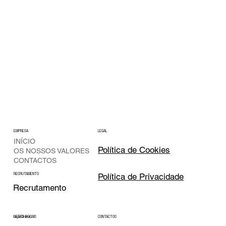
EMPRESA
LEGAL
INÍCIO
Política de Cookies
OS NOSSOS VALORES
CONTACTOS
Política de Privacidade
RECRUTAMENTO
Recrutamento
CONTACTOS
REDES SOCIAIS
Loja Online