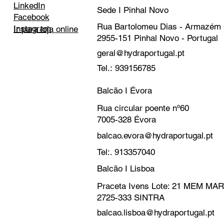
LinkedIn
Sede I Pinhal Novo
Facebook
Rua Bartolomeu Dias - Armazém
Instagram
Ir para loja online
2955-151 Pinhal Novo - Portugal
geral@hydraportugal.pt
Tel.: 939156785
Balcão I Évora
Rua circular poente nº60
7005-328 Évora
balcao.evora@hydraportugal.pt
Tel:. 913357040
Balcão I Lisboa
Praceta Ivens Lote: 21 MEM M
2725-333 SINTRA
balcao.lisboa@hydraportugal.pt