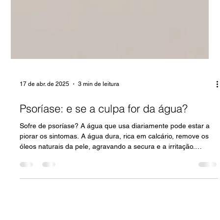
17 de abr. de 2025
3 min de leitura
Psoríase: e se a culpa for da água?
Sofre de psoríase? A água que usa diariamente pode estar a
piorar os sintomas. A água dura, rica em calcário, remove os
óleos naturais da pele, agravando a secura e a irritação.
Estudos e testemunhos apontam melhorias após o uso de
filtros ou amaciadores. Testar a qualidade da água pode ser o
primeiro passo para controlar melhor a psoríase.