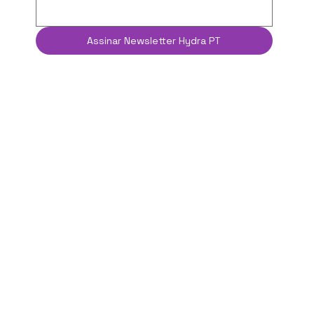
dos produtos hydra!
Aceito os 
termos e condições
.
Email
*
Assinar Newsletter Hydra PT