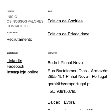
EMPRESA
LEGAL
INÍCIO
Política de Cookies
OS NOSSOS VALORES
CONTACTOS
Política de Privacidade
RECRUTAMENTO
Recrutamento
CONTACTOS
REDES SOCIAIS
Loja Online
LinkedIn
Sede I Pinhal Novo
Facebook
Rua Bartolomeu Dias - Armazém
Instagram
Ir para loja online
2955-151 Pinhal Novo - Portugal