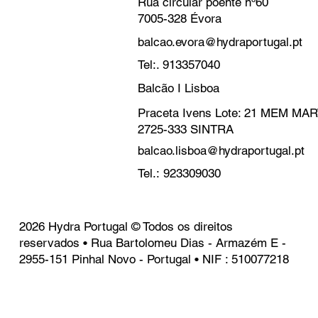
geral@hydraportugal.pt
Tel.: 939156785
Balcão I Évora
Rua circular poente nº60
7005-328 Évora
balcao.evora@hydraportugal.pt
Tel:. 913357040
Balcão I Lisboa
Praceta Ivens Lote: 21 MEM M
2725-333 SINTRA
balcao.lisboa@hydraportugal.pt
Tel.: 923309030
2026 Hydra Portugal © Todos os direitos