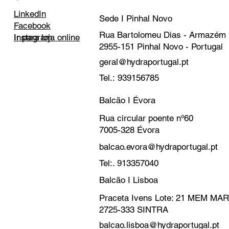
LinkedIn
Sede I Pinhal Novo
Facebook
Rua Bartolomeu Dias - Armazém
Instagram
Ir para loja online
2955-151 Pinhal Novo - Portugal
geral@hydraportugal.pt
Tel.: 939156785
Balcão I Évora
Rua circular poente nº60
7005-328 Évora
balcao.evora@hydraportugal.pt
Tel:. 913357040
Balcão I Lisboa
Praceta Ivens Lote: 21 MEM M
2725-333 SINTRA
balcao.lisboa@hydraportugal.pt