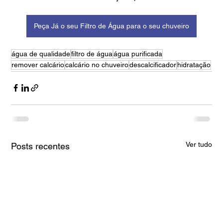
Peça Já o seu Filtro de Água para o seu chuveiro
água de qualidade
filtro de água
água purificada
remover calcário
calcário no chuveiro
descalcificador
hidratação
Ver tudo
Posts recentes