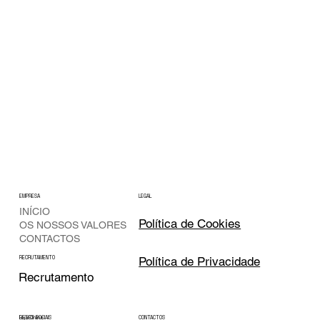
EMPRESA
LEGAL
INÍCIO
Política de Cookies
OS NOSSOS VALORES
CONTACTOS
Política de Privacidade
RECRUTAMENTO
Recrutamento
CONTACTOS
REDES SOCIAIS
Loja Online