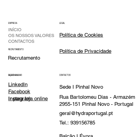
EMPRESA
LEGAL
INÍCIO
Política de Cookies
OS NOSSOS VALORES
CONTACTOS
Política de Privacidade
RECRUTAMENTO
Recrutamento
CONTACTOS
REDES SOCIAIS
Loja Online
LinkedIn
Sede I Pinhal Novo
Facebook
Rua Bartolomeu Dias - Armazém
Instagram
Ir para loja online
2955-151 Pinhal Novo - Portugal
geral@hydraportugal.pt
Tel.: 939156785
Balcão I Évora